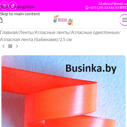
aliona7@mail.ru
Skip to navigation
+375 (29) 153 84 55 МТС
Skip to main content
Главная
/
Ленты
/
Атласные ленты
/
Атласные однотонные
/
Атласная лента (бабинами)
/
2.5 см