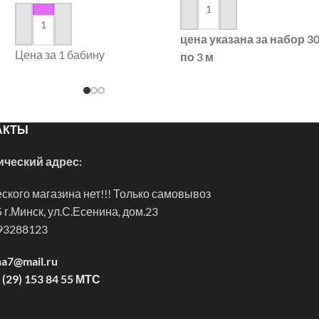
в корзину
в корзину
цена указана за набор 3
Цена за 1 бабину
по 3 м
АКТЫ
ческий адрес:
ского магазина нет!!! Только самовывоз
 г.Минск, ул.С.Есенина, дом.23
93288123
na7@mail.ru
 (29) 153 84 55 МТС