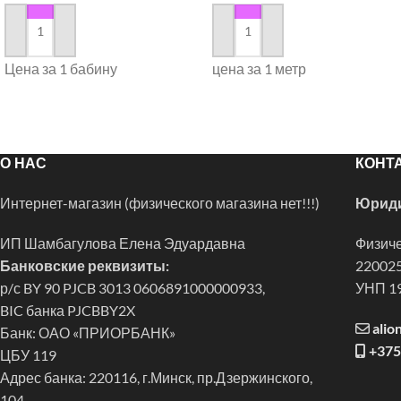
в корзину
в корзину
Цена за 1 бабину
цена за 1 метр
О НАС
КОНТ
Интернет-магазин (физического магазина нет!!!)
Юриди
ИП Шамбагулова Елена Эдуардавна
Физиче
Банковские реквизиты:
220025
р/с BY 90 PJCB 3013 0606891000000933,
УНП 1
BIC банка PJCBBY2X
alio
Банк: ОАО «ПРИОРБАНК»
+375
ЦБУ 119
Адрес банка: 220116, г.Минск, пр.Дзержинского,
104