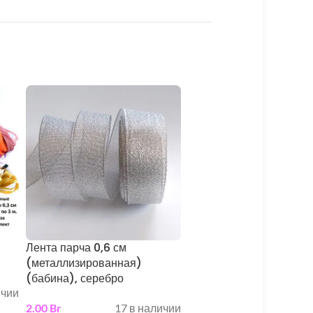
Лента парча 0,6 см
Лента парча 0,6 см
(металлизированная)
(металлизированная) (
(бабина), серебро
метр), серебро
ичии
2.00
Br
17 в наличии
0.10
Br
в н