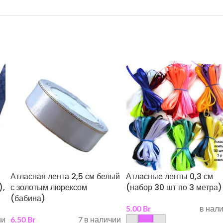
Атласная лента 2,5 см белый
Атласные ленты 0,3 см
),
с золотым люрексом
(набор 30 шт по 3 метра)
(бабина)
5.00
Br
в нал
ии
6.50
Br
7 в наличии