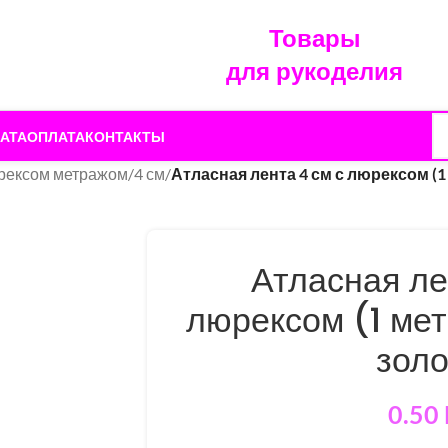
Товары
для рукоделия
АТА
ОПЛАТА
КОНТАКТЫ
юрексом метражом
/
4 см
/
Атласная лента 4 см с люрексом (
Атласная ле
люрексом (1 мет
золо
0.50