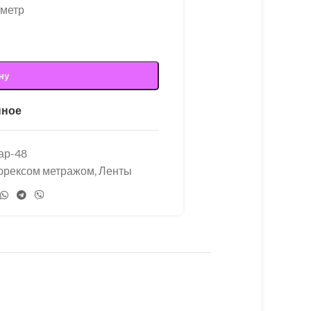
 метр
ну
нное
ар-48
люрексом метражом
,
Ленты