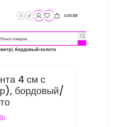
0.00
BR
1 метр), бордовый/золото
нта 4 см с
р), бордовый/
то
Br