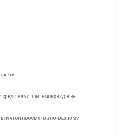
коделия.
и средствами при температуре не
ры и угол просмотра по-разному