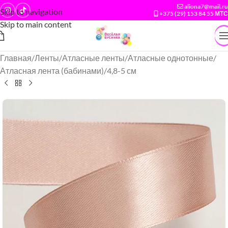
aliona7@mail.ru
Skip to navigation
+375 (29) 153 84 55 МТС
Skip to main content
Главная
/
Ленты
/
Атласные ленты
/
Атласные однотонные
/
Атласная лента (бабинами)
/
4,8-5 см