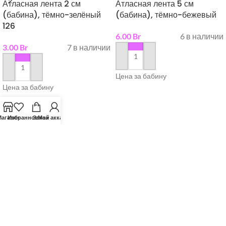
Атласная лента 2 см
Атласная лента 5 см
(бабина), тёмно-зелёный
(бабина), тёмно-бежевый
126
6.00
Br
6 в наличии
3.00
Br
7 в наличии
в корзину
в корзину
Цена за бабину
Цена за бабину
агазин
Избранное
Заказ
Мой аккаунт
О НАС
КОНТАКТЫ
2019 - 2026. Все права защищены.