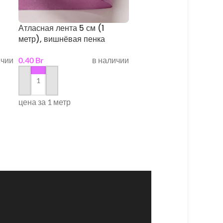
Атласная лента 5 см (1
Атласная лента 5 см
метр), вишнёвая пенка
(бабина), тёмно-зелён
ичии
0.40
Br
в наличии
6.00
Br
3 в н
в корзину
в корзину
цена за 1 метр
Цена за бабину