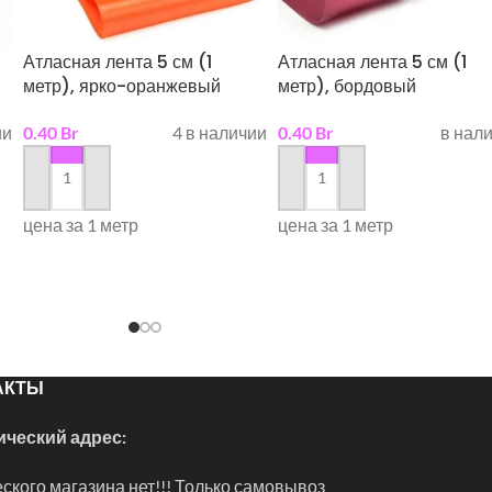
Атласная лента 5 см (1
Атласная лента 5 см (1
метр), ярко-оранжевый
метр), бордовый
ии
0.40
Br
4 в наличии
0.40
Br
в нал
в корзину
в корзину
цена за 1 метр
цена за 1 метр
АКТЫ
ческий адрес:
ского магазина нет!!! Только самовывоз