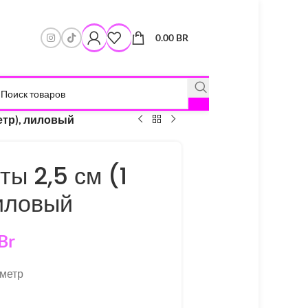
0.00
BR
етр), лиловый
ы 2,5 см (1
иловый
Br
 метр