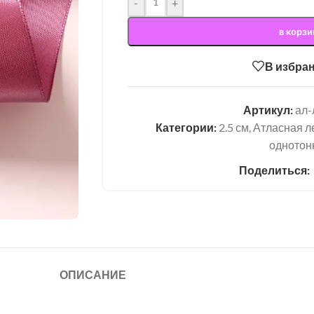
-
+
в корзи
В избра
Артикул:
ал
Категории:
2.5 см
,
Атласная л
однотон
Поделиться:
ОПИСАНИЕ