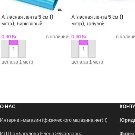
Атласная лента 5 см (1
Атласная лента 5 см (1
метр), бирюзовый
метр), голубой
0.40
Br
в наличии
0.40
Br
в налич
в корзину
в корзину
цена за 1 метр
цена за 1 метр
О НАС
КОНТ
Интернет-магазин (физического магазина нет!!!)
Юриди
ИП Шамбагулова Елена Эдуардавна
Физиче