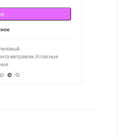
ну
нное
-лиловый
ента метражом
,
Атласные
ные