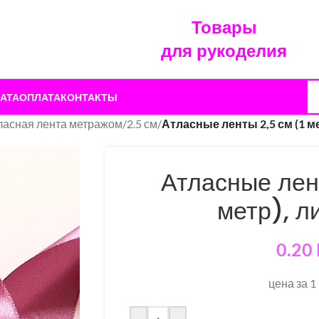
Товары
для рукоделия
АТА
ОПЛАТА
КОНТАКТЫ
ласная лента метражом
/
2.5 см
/
Атласные ленты 2,5 см (1 м
Атласные лент
метр), л
0.20
цена за 1