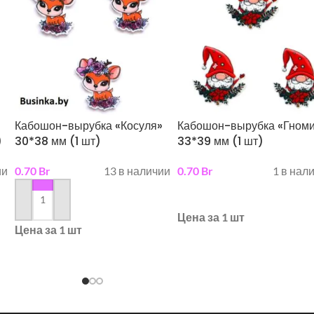
Кабошон-вырубка «Косуля»
Кабошон-вырубка «Гноми
)
30*38 мм (1 шт)
33*39 мм (1 шт)
ии
0.70
Br
13 в наличии
0.70
Br
1 в нал
в корзину
в корзину
Цена за 1 шт
Цена за 1 шт