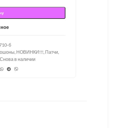
ну
нное
710-б
бошоны
,
НОВИНКИ!!!
,
Патчи,
Снова в наличии