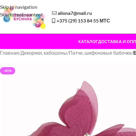
Skip to navigation
aliona7@mail.ru
Skip to main content
+375 (29) 153 84 55 МТС
КАТАЛОГ
ДОСТАВКА И ОПЛ
Главная
/
Декорики, кабошоны
/
Патчи, шифоновые бабочки
/
Б
-40%