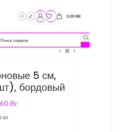
0.00
BR
новые 5 см,
шт), бордовый
.60
Br
1 шт