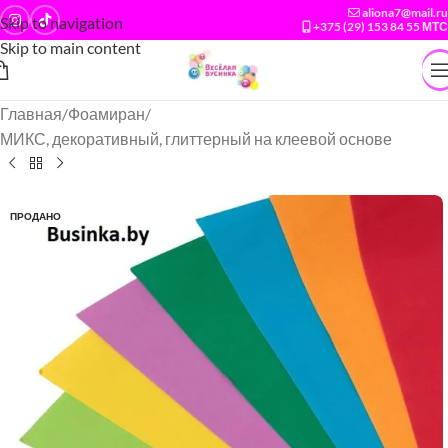
aliona7@mail.ru
Skip to navigation
+375 (29) 153 84 55 МТС
Skip to main content
Главная
/
Фоамиран
/
МИКС, декоративный, глиттерный на клеевой основе
ПРОДАНО