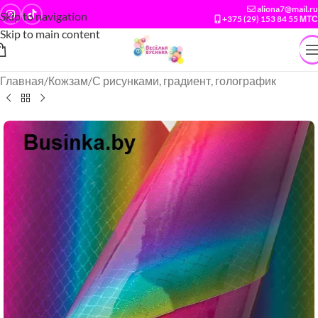
aliona7@mail.ru
Skip to navigation
+375 (29) 153 84 55 МТС
Skip to main content
Главная
/
Кожзам
/
С рисунками, градиент, голографик