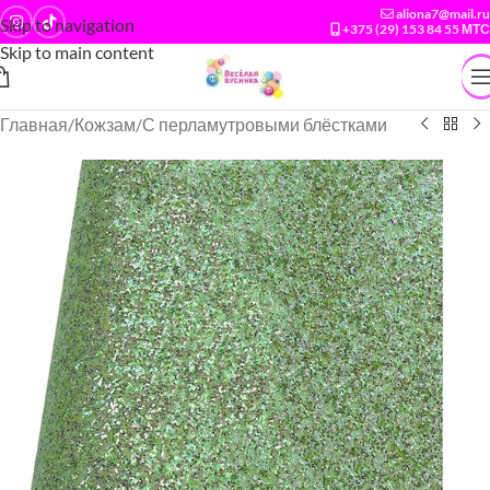
aliona7@mail.ru
Skip to navigation
+375 (29) 153 84 55 МТС
Skip to main content
Главная
/
Кожзам
/
С перламутровыми блёстками