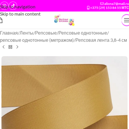
aliona7@mail.ru
Skip to navigation
+375 (29) 153 84 55 МТС
Skip to main content
Главная
/
Ленты
/
Репсовые
/
Репсовые однотонные
/
репсовые однотонные (метражом)
/
Репсовая лента 3,8-4 см