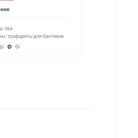
нное
ш-366
ы, трафареты для бантиков