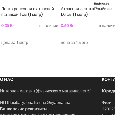
Лента репсовая с атласной
Атласная лента «Ромбики»
вставкой 1 см (1 метр)
1,6 см (1 метр)
0.35
Br
в наличии
0.60
Br
в налич
выберите параметры
выберите параметры
цена за 1 метр
цена за 1 метр
О НАС
КОНТ
Интернет-магазин (физического магазина нет!!!)
Юриди
ИП Шамбагулова Елена Эдуардавна
Физиче
Банковские реквизиты:
220025