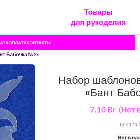
Товары
для рукоделия
АТА
ОПЛАТА
КОНТАКТЫ
нт Бабочка №2»
Набор шаблонов
«Бант Баб
7.10
Br
(Нет 
цена за 
Нет в на