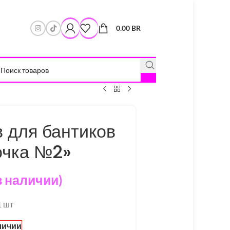
0.00
BR
 для бантиков
очка №2»
в наличии)
1 шт
личии