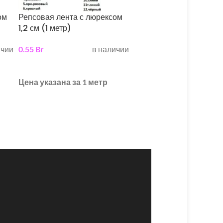
ом
Репсовая лента с люрексом
Лента с сеточкой 2.5 см
1,2 см (1 метр)
метр)
ичии
0.55
Br
в наличии
1.00
Br
7 в н
выберите параметры
выберите параметры
Цена указана за 1 метр
цена за 1 метр