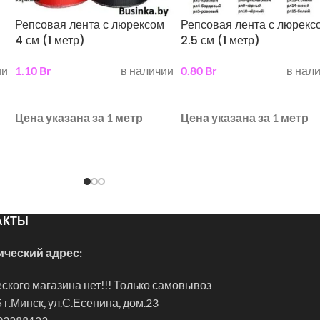
Репсовая лента с люрексом
Репсовая лента с люрекс
4 см (1 метр)
2.5 см (1 метр)
ии
1.10
Br
в наличии
0.80
Br
в нал
выберите параметры
выберите параметры
Цена указана за 1 метр
Цена указана за 1 метр
АКТЫ
ческий адрес:
ского магазина нет!!! Только самовывоз
 г.Минск, ул.С.Есенина, дом.23