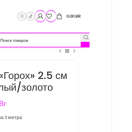
0.00
BR
«Горох» 2.5 см
елый/золото
Br
за 3 метра