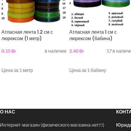
Атласная лента 1.2 см с
Атласная лента 1 см с
люрексом (1 метр)
люрексом (бабина)
0.15
Br
в наличии
2.40
Br
17 в налич
выберите параметры
выберите параметры
Цена за 1 метр
Цена за 1 бабину
О НАС
КОНТ
Интернет-магазин (физического магазина нет!!!)
Юриди