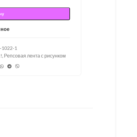
ну
нное
-1022-1
!
,
Репсовая лента с рисунком