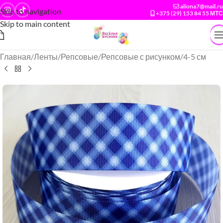
aliona7@mail.ru
Skip to navigation
+375 (29) 153 84 55 МТС
Skip to main content
Главная
/
Ленты
/
Репсовые
/
Репсовые с рисунком
/
4-5 см