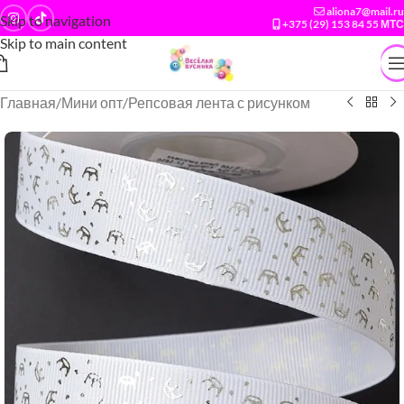
aliona7@mail.ru
Skip to navigation
+375 (29) 153 84 55 МТС
Skip to main content
Главная
/
Мини опт
/
Репсовая лента с рисунком