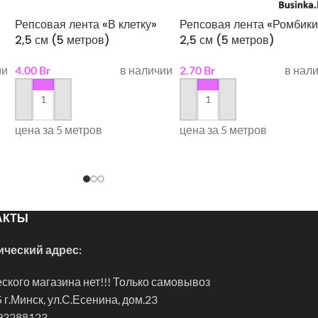
Репсовая лента «В клетку»
Репсовая лента «Ромбики
2,5 см (5 метров)
2,5 см (5 метров)
ии
4.00
Br
в наличии
2.70
Br
в нал
в корзину
в корзину
цена за 5 метров
цена за 5 метров
АКТЫ
ческий адрес:
ского магазина нет!!! Только самовывоз
 г.Минск, ул.С.Есенина, дом.23
93288123