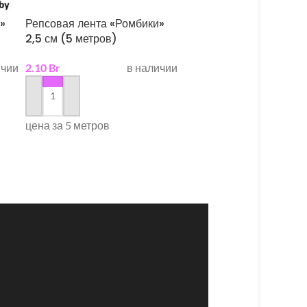
»
Репсовая лента «Ромбики»
Репсовая лента «В клет
2,5 см (5 метров)
2,5 см (5 метров)
ичии
2.10
Br
в наличии
4.00
Br
в н
в корзину
в корзину
цена за 5 метров
цена за 5 метров