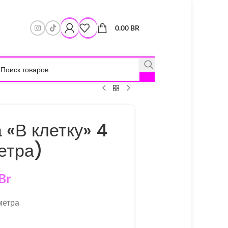
0.00
BR
 «В клетку» 4
етра)
Br
 метра