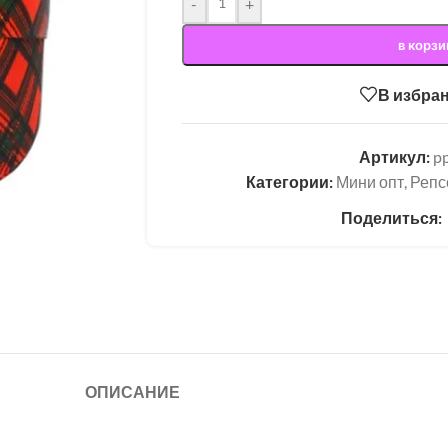
-
+
в корзи
В избра
Артикул:
p
Категории:
Мини опт
,
Репс
Поделиться:
ОПИСАНИЕ