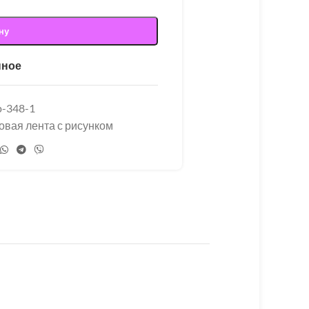
ну
нное
p-348-1
овая лента с рисунком