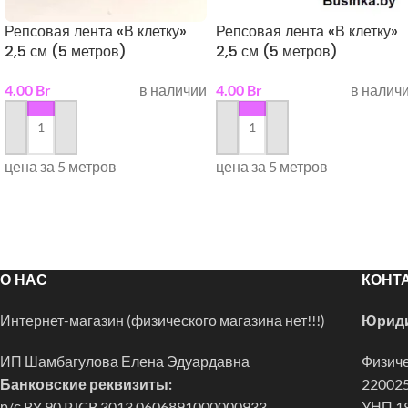
Репсовая лента «В клетку»
Репсовая лента «В клетку»
2,5 см (5 метров)
2,5 см (5 метров)
4.00
Br
в наличии
4.00
Br
в налич
в корзину
в корзину
цена за 5 метров
цена за 5 метров
О НАС
КОНТ
Интернет-магазин (физического магазина нет!!!)
Юриди
ИП Шамбагулова Елена Эдуардавна
Физиче
Банковские реквизиты:
220025
р/с BY 90 PJCB 3013 0606891000000933,
УНП 1