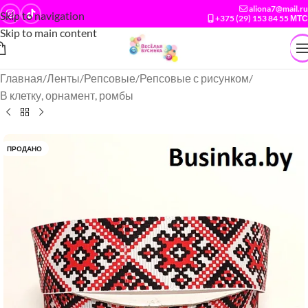
aliona7@mail.ru
Skip to navigation
+375 (29) 153 84 55 МТС
Skip to main content
Главная
/
Ленты
/
Репсовые
/
Репсовые с рисунком
/
В клетку, орнамент, ромбы
ПРОДАНО