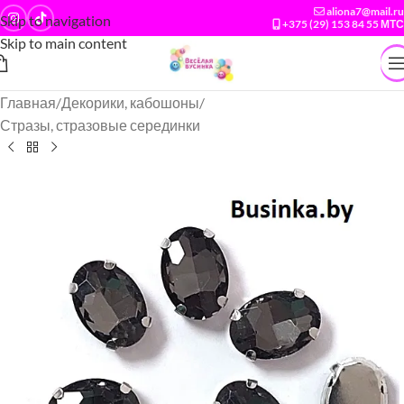
aliona7@mail.ru
Skip to navigation
+375 (29) 153 84 55 МТС
Skip to main content
Главная
/
Декорики, кабошоны
/
Стразы, стразовые серединки