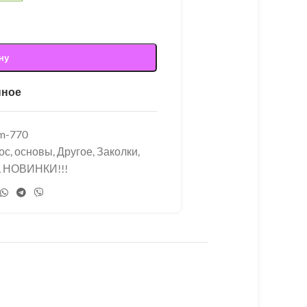
ну
нное
m-770
ос, основы
,
Другое
,
Заколки,
,
НОВИНКИ!!!