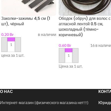
Заколки-зажимы 4,5 см (1
Ободок (обруч) для волос с
шт), чёрный
атласной лентой 0.5 см,
шоколадный (тёмно-
0.20
Br
в наличии
коричневый)
0.60
Br
16 в налич
в корзину
цена за 1 шт.
в корзину
Цена за 1 шт.
О НАС
КОНТ
Интернет-магазин (физического магазина нет!!!)
Юриди