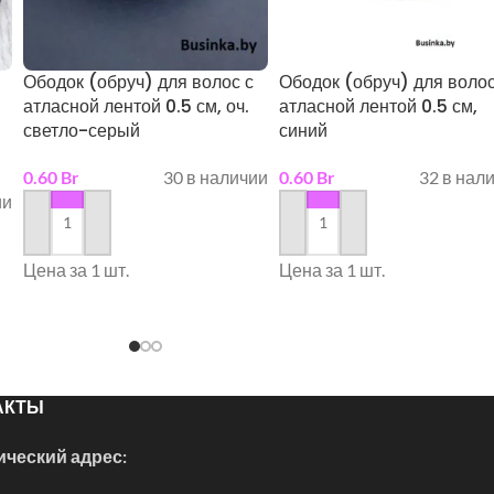
Ободок (обруч) для волос с
Ободок (обруч) для волос
атласной лентой 0.5 см, оч.
атласной лентой 0.5 см,
светло-серый
синий
0.60
Br
30 в наличии
0.60
Br
32 в нал
ии
в корзину
в корзину
Цена за 1 шт.
Цена за 1 шт.
АКТЫ
ческий адрес: