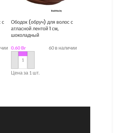
 с
Ободок (обруч) для волос с
Ободок (обруч) для вол
атласной лентой 1 см,
атласной лентой 1 см, ф
шоколадный
0.60
Br
16 в н
ичии
0.60
Br
60 в наличии
в корзину
в корзину
Цена за 1 шт.
Цена за 1 шт.