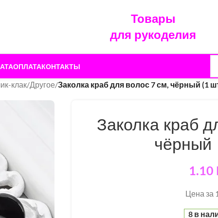
Товары
для рукоделия
АТА
ОПЛАТА
КОНТАКТЫ
лик-клак
/
Другое
/
Заколка краб для волос 7 см, чёрный (1 ш
Заколка краб дл
чёрный 
1.10
Цена за 1
8 в нал