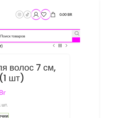
0.00
BR
т)
я волос 7 см,
(1 шт)
Br
 шт.
ичии