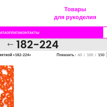
Товары
для рукоделия
АТА
ОПЛАТА
КОНТАКТЫ
182-224
меткой «182-224»
Показать
60
100
150