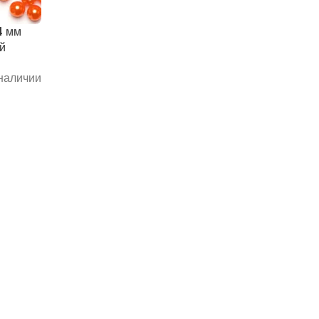
4 мм
ый
 наличии