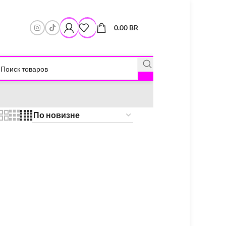
0.00
BR