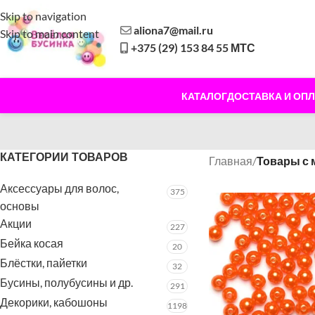
Skip to navigation
aliona7@mail.ru
Skip to main content
+375 (29) 153 84 55 МТС
КАТАЛОГ
ДОСТАВКА И ОПЛ
КАТЕГОРИИ ТОВАРОВ
Главная
/
Товары с 
Аксессуары для волос,
375
основы
Акции
227
Бейка косая
20
Блёстки, пайетки
32
Бусины, полубусины и др.
291
Декорики, кабошоны
1198