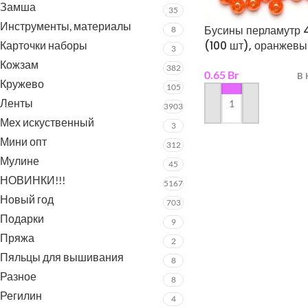
Замша
35
Инструменты, материалы
Бусины перламутр 
8
(100 шт), оранжев
Карточки наборы
3
Кожзам
382
0.65
Br
в
Кружево
105
Ленты
3903
в корзину
Мех искуственный
3
Мини опт
312
Мулине
45
НОВИНКИ!!!
5167
Новый год
703
Подарки
9
Пряжа
2
Пяльцы для вышивания
8
Разное
8
Регилин
4