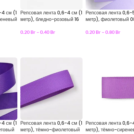
-4 см (1
Репсовая лента 0,6-4 см (1
Репсовая лента 0,6-5
реневый
метр), бледно-розовый 16
метр), фиолетовый 0
0.20
Br
–
0.40
Br
0.20
Br
–
0.80
Br
выберите параметры
выберите параметры
ы
-4 см (1
Репсовая лента 0,6-4 см (1
Репсовая лента 0,6-4
етовый
метр), тёмно-фиолетовый
метр), тёмно-сирен