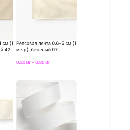
 см (1
Репсовая лента 0,6-5 см (1
ый 42
метр), бежевый 07
0.20
Br
–
0.80
Br
выберите параметры