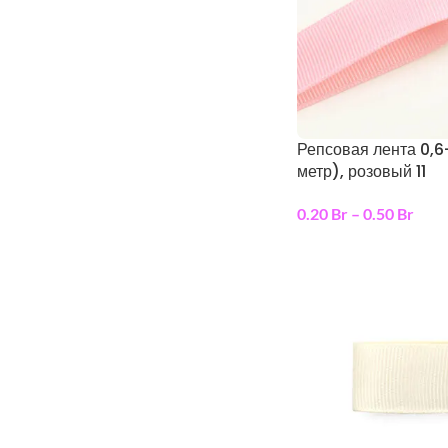
Репсовая лента 0,6
метр), розовый 11
0.20
Br
–
0.50
Br
выберите параметр