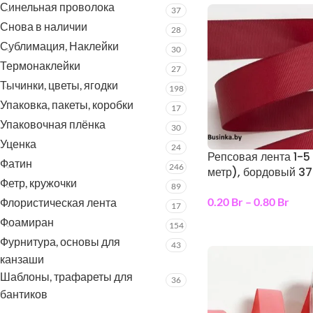
Синельная проволока
37
Снова в наличии
28
Сублимация, Наклейки
30
Термонаклейки
27
Тычинки, цветы, ягодки
198
Упаковка, пакеты, коробки
17
Упаковочная плёнка
30
Уценка
24
Репсовая лента 1-5 
Фатин
246
метр), бордовый 37
Фетр, кружочки
89
0.20
Br
–
0.80
Br
Флористическая лента
17
Фоамиран
выберите параметр
154
Фурнитура, основы для
43
канзаши
Шаблоны, трафареты для
36
бантиков