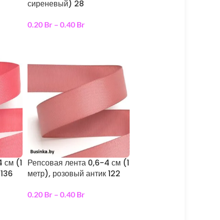
сиреневый) 28
0.20
Br
–
0.40
Br
выберите параметры
 см (1
Репсовая лента 0,6-4 см (1
 136
метр), розовый антик 122
0.20
Br
–
0.40
Br
выберите параметры