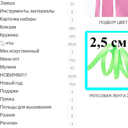
Замша
35
Инструменты, материалы
8
Карточки наборы
3
ПОДБОР ЦВЕТ
Кожзам
381
Кружево
105
Ленты
3923
Мех искуственный
3
Мини опт
312
Мулине
45
НОВИНКИ!!!
5254
Новый год
703
Подарки
9
РЕПСОВАЯ ЛЕНТА 
Пряжа
2
Пяльцы для вышивания
8
Разное
8
Регилин
4