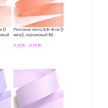
м (1
Репсовая лента 0,6-4 см (1
ковый
метр), персиковый 92
0.20
Br
–
0.50
Br
выберите параметры