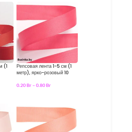
м (1
Репсовая лента 1-5 см (1
метр), ярко-розовый 10
0.20
Br
–
0.80
Br
выберите параметры