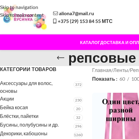
Skip to navigation
aliona7@mail.ru
Skip to main content
+375 (29) 153 84 55 МТС
КАТАЛОГ
ДОСТАВКА И ОПЛ
репсовые
КАТЕГОРИИ ТОВАРОВ
Главная
/
Ленты
/
Реп
Показать
60
10
Аксессуары для волос,
372
основы
Акции
230
Бейка косая
20
Блёстки, пайетки
32
Бусины, полубусины и др.
296
Декорики, кабошоны
1260