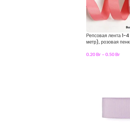
Репсовая лента 1-4 
метр), розовая пенк
0.20
Br
–
0.50
Br
выберите параметр