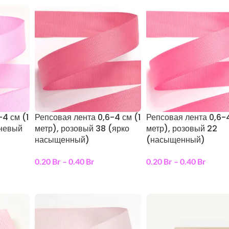
-4 см (1
Репсовая лента 0,6-4 см (1
Репсовая лента 0,6-4
еневый
метр), розовый 38 (ярко
метр), розовый 22
насыщенный)
(насыщенный)
0.20
Br
–
0.40
Br
0.20
Br
–
0.40
Br
ы
выберите параметры
выберите параметры