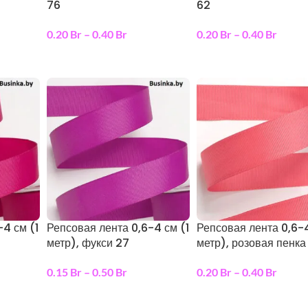
76
62
0.20
Br
–
0.40
Br
0.20
Br
–
0.40
Br
ы
выберите параметры
выберите параметры
-4 см (1
Репсовая лента 0,6-4 см (1
Репсовая лента 0,6-4
метр), фукси 27
метр), розовая пенка
0.15
Br
–
0.50
Br
0.20
Br
–
0.40
Br
ы
выберите параметры
выберите параметры