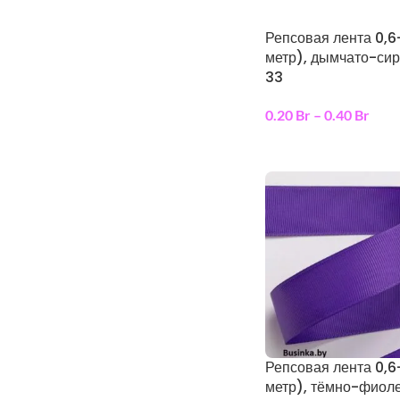
Репсовая лента 0,6
метр), дымчато-си
33
0.20
Br
–
0.40
Br
выберите параметр
Репсовая лента 0,6
метр), тёмно-фиол