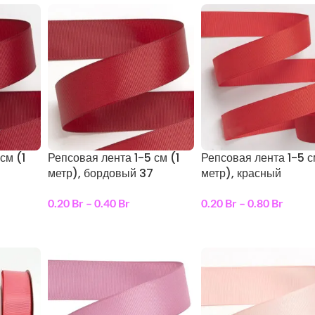
см (1
Репсовая лента 1-5 см (1
Репсовая лента 1-5 с
метр), бордовый 37
метр), красный
0.20
Br
–
0.40
Br
0.20
Br
–
0.80
Br
ы
выберите параметры
выберите параметры