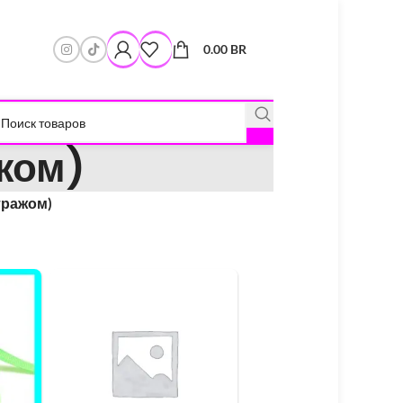
0.00
BR
жом)
тражом)