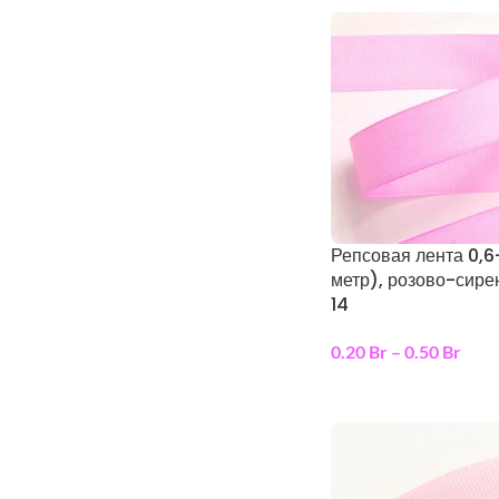
Репсовая лента 0,6
метр), розово-сир
14
0.20
Br
–
0.50
Br
выберите параметр