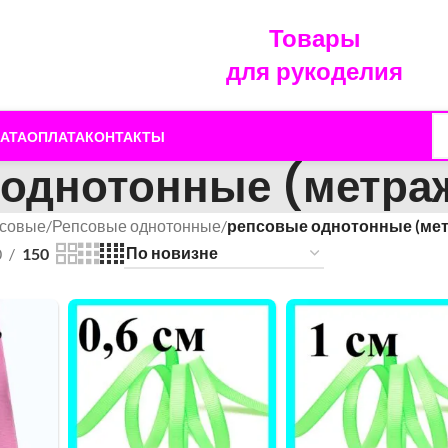
Товары
для рукоделия
АТА
ОПЛАТА
КОНТАКТЫ
 однотонные (метра
совые
/
Репсовые однотонные
/
репсовые однотонные (ме
0
150