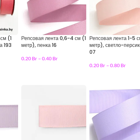
см (1
Репсовая лента 0,6-4 см (1
Репсовая лента 1-5 с
а 193
метр), пенка 16
метр), светло-перси
07
0.20
Br
–
0.40
Br
0.20
Br
–
0.80
Br
ы
выберите параметры
выберите параметры